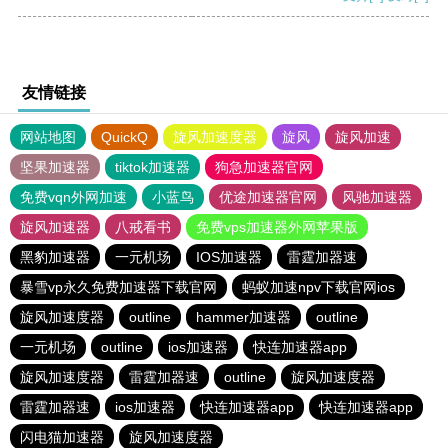
友情链接
网站地图
QuickQ
旋风加速度器
旋风
旋风加速
坚果加速器
tiktok加速器
狗急加速器官网
免费vqn外网加速
小蓝鸟
优途加速器官网
风驰加速器
旋风加速器
八戒看书
免费vps加速器外网苹果版
黑豹加速器
一元机场
IOS加速器
雷霆加器速
暴雪vp永久免费加速器下载官网
蚂蚁加速npv下载官网ios
旋风加速度器
outline
hammer加速器
outline
一元机场
outline
ios加速器
快连加速器app
旋风加速度器
雷霆加器速
outline
旋风加速度器
雷霆加器速
ios加速器
快连加速器app
快连加速器app
闪电猫加速器
旋风加速度器