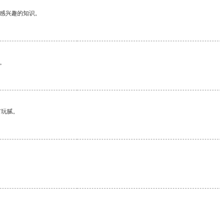
己感兴趣的知识。
。
有玩腻。