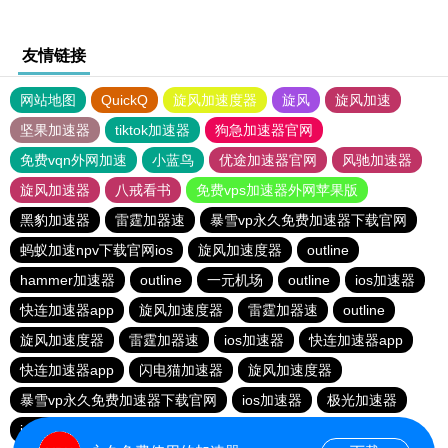
友情链接
网站地图
QuickQ
旋风加速度器
旋风
旋风加速
坚果加速器
tiktok加速器
狗急加速器官网
免费vqn外网加速
小蓝鸟
优途加速器官网
风驰加速器
旋风加速器
八戒看书
免费vps加速器外网苹果版
黑豹加速器
雷霆加器速
暴雪vp永久免费加速器下载官网
蚂蚁加速npv下载官网ios
旋风加速度器
outline
hammer加速器
outline
一元机场
outline
ios加速器
快连加速器app
旋风加速度器
雷霆加器速
outline
旋风加速度器
雷霆加器速
ios加速器
快连加速器app
快连加速器app
闪电猫加速器
旋风加速度器
暴雪vp永久免费加速器下载官网
ios加速器
极光加速器
ios加速器
快连加速器app
雷霆加器速
黑洞加速