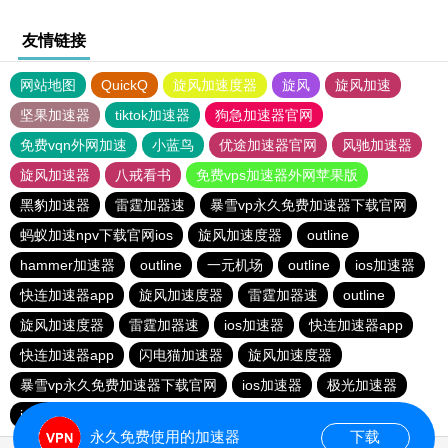
友情链接
网站地图
QuickQ
旋风加速度器
旋风
旋风加速
坚果加速器
tiktok加速器
狗急加速器官网
免费vqn外网加速
小蓝鸟
优途加速器官网
风驰加速器
旋风加速器
八戒看书
免费vps加速器外网苹果版
黑豹加速器
雷霆加器速
暴雪vp永久免费加速器下载官网
蚂蚁加速npv下载官网ios
旋风加速度器
outline
hammer加速器
outline
一元机场
outline
ios加速器
快连加速器app
旋风加速度器
雷霆加器速
outline
旋风加速度器
雷霆加器速
ios加速器
快连加速器app
快连加速器app
闪电猫加速器
旋风加速度器
暴雪vp永久免费加速器下载官网
ios加速器
极光加速器
ios加速器
快连加速器app
雷霆加器速
黑洞加速
永久免费使用的加速器
下载