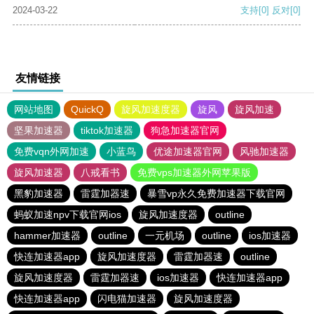
2024-03-22
支持
[0]
反对
[0]
友情链接
网站地图
QuickQ
旋风加速度器
旋风
旋风加速
坚果加速器
tiktok加速器
狗急加速器官网
免费vqn外网加速
小蓝鸟
优途加速器官网
风驰加速器
旋风加速器
八戒看书
免费vps加速器外网苹果版
黑豹加速器
雷霆加器速
暴雪vp永久免费加速器下载官网
蚂蚁加速npv下载官网ios
旋风加速度器
outline
hammer加速器
outline
一元机场
outline
ios加速器
快连加速器app
旋风加速度器
雷霆加器速
outline
旋风加速度器
雷霆加器速
ios加速器
快连加速器app
快连加速器app
闪电猫加速器
旋风加速度器