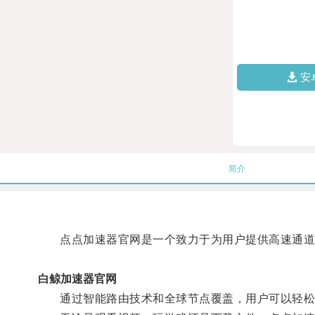
安
简介
点点加速器官网是一个致力于为用户提供高速通道
白鲸加速器官网
通过智能路由技术和全球节点覆盖，用户可以轻松