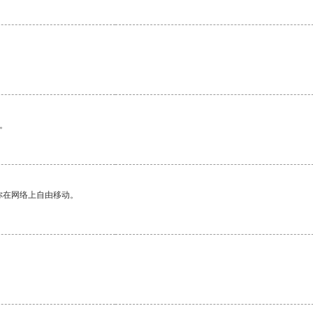
。
你在网络上自由移动。