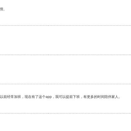
情。
我以前经常加班，现在有了这个app，我可以提前下班，有更多的时间陪伴家人。
。