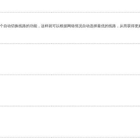
一个自动切换线路的功能，这样就可以根据网络情况自动选择最优的线路，从而获得更
。