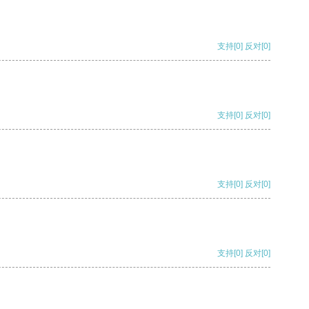
支持
[0]
反对
[0]
支持
[0]
反对
[0]
支持
[0]
反对
[0]
支持
[0]
反对
[0]