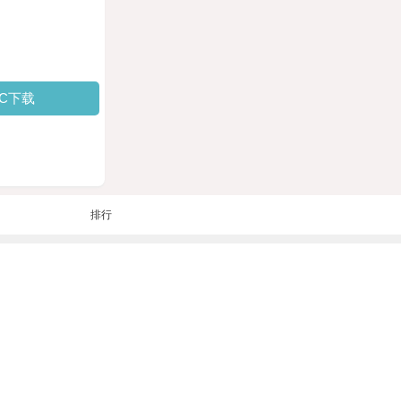
PC下载
排行