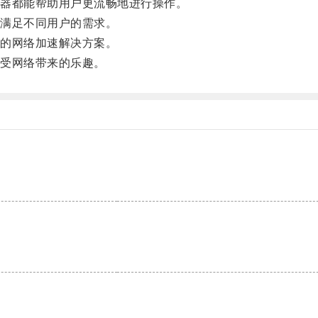
器都能帮助用户更流畅地进行操作。
满足不同用户的需求。
的网络加速解决方案。
受网络带来的乐趣。