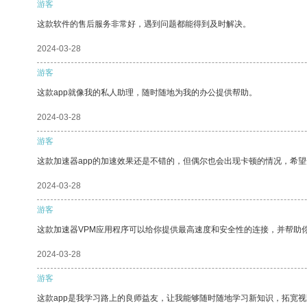
游客
这款软件的售后服务非常好，遇到问题都能得到及时解决。
2024-03-28
游客
这款app就像我的私人助理，随时随地为我的办公提供帮助。
2024-03-28
游客
这款加速器app的加速效果还是不错的，但偶尔也会出现卡顿的情况，希
2024-03-28
游客
这款加速器VPM应用程序可以给你提供最高速度和安全性的连接，并帮助
2024-03-28
游客
这款app是我学习路上的良师益友，让我能够随时随地学习新知识，拓宽视