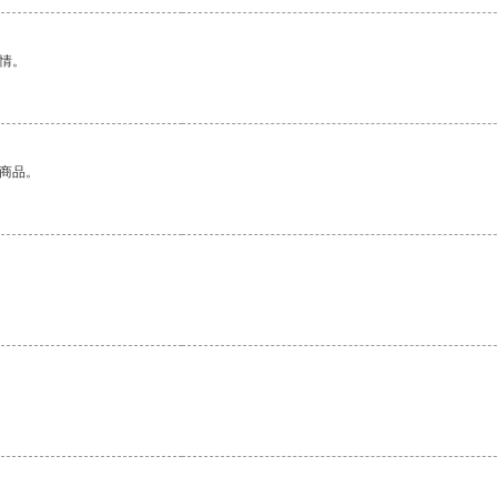
情。
的商品。