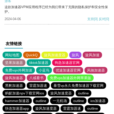
游客
这款加速器VPM应用程序已经为我们带来了无限的隐私保护和安全性保
护。
2024-04-06
支持
[0]
反对
[0]
友情链接
网站地图
QuickQ
旋风加速度器
旋风
旋风加速
坚果加速器
tiktok加速器
狗急加速器官网
免费vqn外网加速
小蓝鸟
优途加速器官网
风驰加速器
旋风加速器
八戒看书
免费vps加速器外网苹果版
黑豹加速器
雷霆加器速
暴雪vp永久免费加速器下载官网
蚂蚁加速npv下载官网ios
旋风加速度器
outline
hammer加速器
outline
一元机场
outline
ios加速器
快连加速器app
旋风加速度器
雷霆加器速
outline