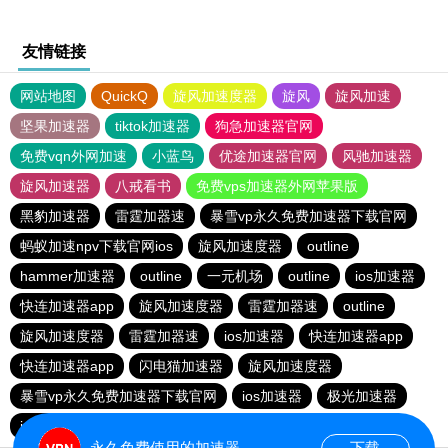
友情链接
网站地图
QuickQ
旋风加速度器
旋风
旋风加速
坚果加速器
tiktok加速器
狗急加速器官网
免费vqn外网加速
小蓝鸟
优途加速器官网
风驰加速器
旋风加速器
八戒看书
免费vps加速器外网苹果版
黑豹加速器
雷霆加器速
暴雪vp永久免费加速器下载官网
蚂蚁加速npv下载官网ios
旋风加速度器
outline
hammer加速器
outline
一元机场
outline
ios加速器
快连加速器app
旋风加速度器
雷霆加器速
outline
旋风加速度器
雷霆加器速
ios加速器
快连加速器app
快连加速器app
闪电猫加速器
旋风加速度器
暴雪vp永久免费加速器下载官网
ios加速器
极光加速器
ios加速器
快连加速器app
雷霆加器速
黑洞加速
永久免费使用的加速器
下载