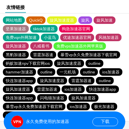
友情链接
网站地图
QuickQ
旋风加速度器
旋风
旋风加速
坚果加速器
tiktok加速器
狗急加速器官网
免费vqn外网加速
小蓝鸟
优途加速器官网
风驰加速器
旋风加速器
八戒看书
免费vps加速器外网苹果版
黑豹加速器
雷霆加器速
暴雪vp永久免费加速器下载官网
蚂蚁加速npv下载官网ios
旋风加速度器
outline
hammer加速器
outline
一元机场
outline
ios加速器
快连加速器app
旋风加速度器
雷霆加器速
outline
旋风加速度器
雷霆加器速
ios加速器
快连加速器app
快连加速器app
闪电猫加速器
旋风加速度器
暴雪vp永久免费加速器下载官网
ios加速器
极光加速器
ios加速器
快连加速器app
雷霆加器速
黑洞加速
永久免费使用的加速器
下载