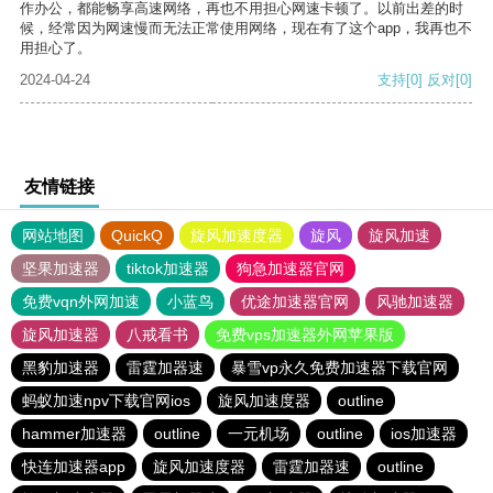
作办公，都能畅享高速网络，再也不用担心网速卡顿了。以前出差的时
候，经常因为网速慢而无法正常使用网络，现在有了这个app，我再也不
用担心了。
2024-04-24
支持
[0]
反对
[0]
友情链接
网站地图
QuickQ
旋风加速度器
旋风
旋风加速
坚果加速器
tiktok加速器
狗急加速器官网
免费vqn外网加速
小蓝鸟
优途加速器官网
风驰加速器
旋风加速器
八戒看书
免费vps加速器外网苹果版
黑豹加速器
雷霆加器速
暴雪vp永久免费加速器下载官网
蚂蚁加速npv下载官网ios
旋风加速度器
outline
hammer加速器
outline
一元机场
outline
ios加速器
快连加速器app
旋风加速度器
雷霆加器速
outline