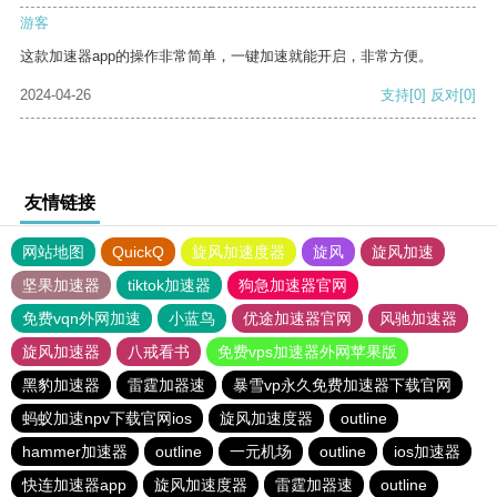
游客
这款加速器app的操作非常简单，一键加速就能开启，非常方便。
2024-04-26
支持
[0]
反对
[0]
友情链接
网站地图
QuickQ
旋风加速度器
旋风
旋风加速
坚果加速器
tiktok加速器
狗急加速器官网
免费vqn外网加速
小蓝鸟
优途加速器官网
风驰加速器
旋风加速器
八戒看书
免费vps加速器外网苹果版
黑豹加速器
雷霆加器速
暴雪vp永久免费加速器下载官网
蚂蚁加速npv下载官网ios
旋风加速度器
outline
hammer加速器
outline
一元机场
outline
ios加速器
快连加速器app
旋风加速度器
雷霆加器速
outline