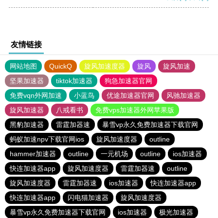
友情链接
网站地图
QuickQ
旋风加速度器
旋风
旋风加速
坚果加速器
tiktok加速器
狗急加速器官网
免费vqn外网加速
小蓝鸟
优途加速器官网
风驰加速器
旋风加速器
八戒看书
免费vps加速器外网苹果版
黑豹加速器
雷霆加器速
暴雪vp永久免费加速器下载官网
蚂蚁加速npv下载官网ios
旋风加速度器
outline
hammer加速器
outline
一元机场
outline
ios加速器
快连加速器app
旋风加速度器
雷霆加器速
outline
旋风加速度器
雷霆加器速
ios加速器
快连加速器app
快连加速器app
闪电猫加速器
旋风加速度器
暴雪vp永久免费加速器下载官网
ios加速器
极光加速器