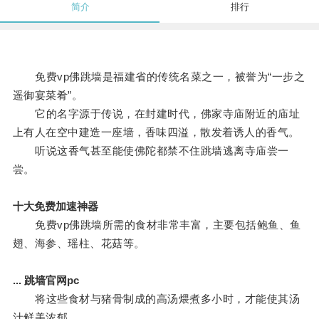
简介
排行
免费vp佛跳墙是福建省的传统名菜之一，被誉为“一步之
遥御宴菜肴”。
它的名字源于传说，在封建时代，佛家寺庙附近的庙址
上有人在空中建造一座墙，香味四溢，散发着诱人的香气。
听说这香气甚至能使佛陀都禁不住跳墙逃离寺庙尝一
尝。
十大免费加速神器
免费vp佛跳墙所需的食材非常丰富，主要包括鲍鱼、鱼
翅、海参、瑶柱、花菇等。
... 跳墙官网pc
将这些食材与猪骨制成的高汤煨煮多小时，才能使其汤
汁鲜美浓郁。