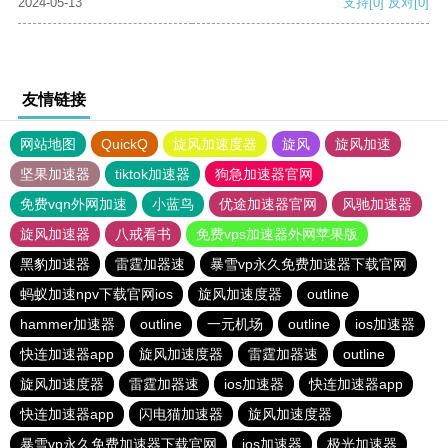
2024-05-13
支持
[0]
反对
[0]
友情链接
网站地图
QuickQ
旋风加速度器
旋风
旋风加速
坚果加速器
tiktok加速器
狗急加速器官网
免费vqn外网加速
小蓝鸟
优途加速器官网
风驰加速器
旋风加速器
八戒看书
免费vps加速器外网苹果版
黑豹加速器
雷霆加器速
暴雪vp永久免费加速器下载官网
蚂蚁加速npv下载官网ios
旋风加速度器
outline
hammer加速器
outline
一元机场
outline
ios加速器
快连加速器app
旋风加速度器
雷霆加器速
outline
旋风加速度器
雷霆加器速
ios加速器
快连加速器app
快连加速器app
闪电猫加速器
旋风加速度器
暴雪vp永久免费加速器下载官网
ios加速器
极光加速器