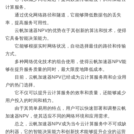
计算服务。
通过优化网络路径和隧道，它能够降低数据包的丢失
率，提高服务可用性。
云帆加速器NPV的优势在于其创新的算法和技术，使得
它具备智能决策能力。
它能够根据实时网络状况，自动选择最佳的路径和传输
方式。
多种网络优化技术的组合使用，使得云帆加速器NPV能
够在提升服务质量的同时，最大限度地降低成本。
目前，云帆加速器NPV已经成为云计算服务商和企业用
户的热门选择。
它不仅可以提升云计算服务的效率和质量，还能够减少
用户投入的时间和精力。
由于其简单易用的特点，用户可以快速部署和调整云帆
加速器NPV，使其适应不同的网络环境和应用需求。
总之，云帆加速器NPV成为当今云计算服务中不可或缺
的利器，它的智能决策能力和创新技术能够提升企业的运营