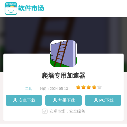
爬墙专用加速器
工具
|
时间：2024-05-13
|
安卓下载
苹果下载
PC下载
安卓市场，安全绿色