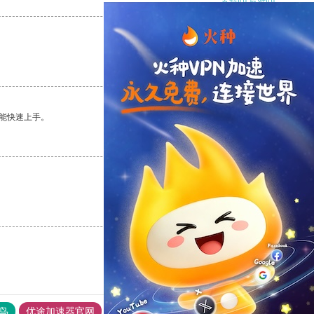
支持
[0]
反对
[0]
支持
[0]
反对
[0]
能快速上手。
支持
[0]
反对
[0]
支持
[0]
反对
[0]
鸟
优途加速器官网
风驰加速器
旋风加速器
八戒看书