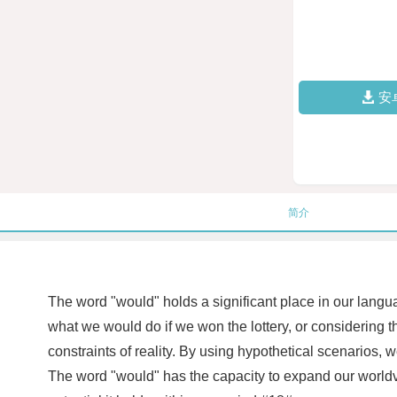
安
简介
The word "would" holds a significant place in our languag
what we would do if we won the lottery, or considering t
constraints of reality. By using hypothetical scenarios
The word "would" has the capacity to expand our world