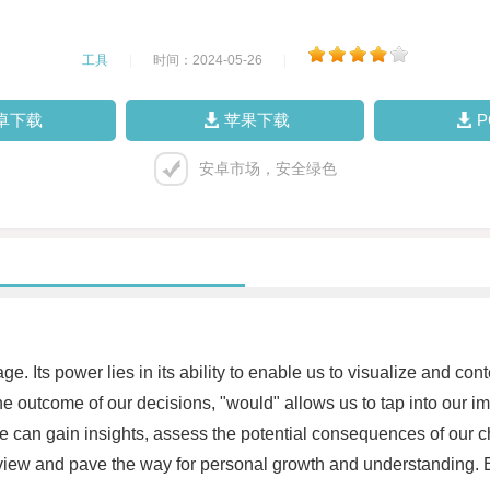
工具
|
时间：2024-05-26
|
卓下载
苹果下载
安卓市场，安全绿色
e. Its power lies in its ability to enable us to visualize and con
he outcome of our decisions, "would" allows us to tap into our i
, we can gain insights, assess the potential consequences of our
view and pave the way for personal growth and understanding.