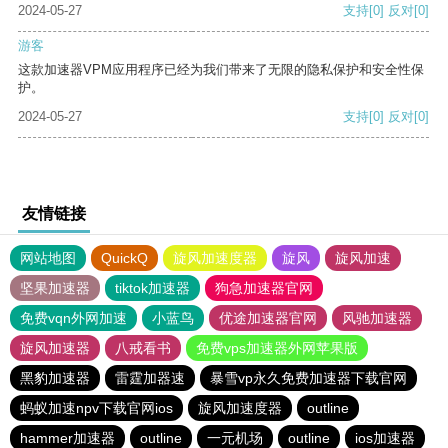
2024-05-27
支持
[0]
反对
[0]
游客
这款加速器VPM应用程序已经为我们带来了无限的隐私保护和安全性保
护。
2024-05-27
支持
[0]
反对
[0]
友情链接
网站地图
QuickQ
旋风加速度器
旋风
旋风加速
坚果加速器
tiktok加速器
狗急加速器官网
免费vqn外网加速
小蓝鸟
优途加速器官网
风驰加速器
旋风加速器
八戒看书
免费vps加速器外网苹果版
黑豹加速器
雷霆加器速
暴雪vp永久免费加速器下载官网
蚂蚁加速npv下载官网ios
旋风加速度器
outline
hammer加速器
outline
一元机场
outline
ios加速器