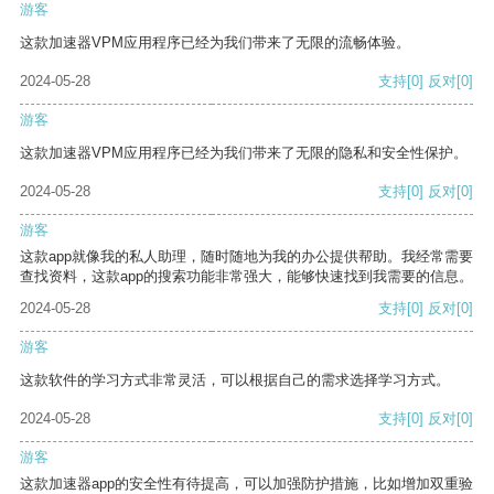
游客
这款加速器VPM应用程序已经为我们带来了无限的流畅体验。
2024-05-28
支持
[0]
反对
[0]
游客
这款加速器VPM应用程序已经为我们带来了无限的隐私和安全性保护。
2024-05-28
支持
[0]
反对
[0]
游客
这款app就像我的私人助理，随时随地为我的办公提供帮助。我经常需要
查找资料，这款app的搜索功能非常强大，能够快速找到我需要的信息。
2024-05-28
支持
[0]
反对
[0]
游客
这款软件的学习方式非常灵活，可以根据自己的需求选择学习方式。
2024-05-28
支持
[0]
反对
[0]
游客
这款加速器app的安全性有待提高，可以加强防护措施，比如增加双重验