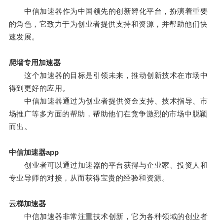
中信加速器作为中国领先的创新孵化平台，扮演着重要
的角色，它致力于为创业者提供支持和资源，并帮助他们快
速发展。
爬墙专用加速器
这个加速器的目标是引领未来，推动创新技术在市场中
得到更好的应用。
中信加速器通过为创业者提供资金支持、技术指导、市
场推广等多方面的帮助，帮助他们在竞争激烈的市场中脱颖
而出。
中信加速器app
创业者可以通过加速器的平台获得与企业家、投资人和
专业导师的对接，从而获得宝贵的经验和资源。
云梯加速器
中信加速器非常注重技术创新，它为各种领域的创业者