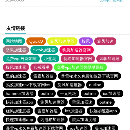
2024-06-03
支持
[0]
反对
[0]
友情链接
网站地图
QuickQ
旋风加速度器
旋风
旋风加速
坚果加速器
tiktok加速器
狗急加速器官网
免费vqn外网加速
小蓝鸟
优途加速器官网
风驰加速器
旋风加速器
八戒看书
免费vps加速器外网苹果版
黑豹加速器
雷霆加器速
暴雪vp永久免费加速器下载官网
蚂蚁加速npv下载官网ios
旋风加速度器
outline
hammer加速器
outline
一元机场
outline
ios加速器
快连加速器app
旋风加速度器
雷霆加器速
outline
旋风加速度器
雷霆加器速
ios加速器
快连加速器app
快连加速器app
闪电猫加速器
旋风加速度器
暴雪vp永久免费加速器下载官网
ios加速器
极光加速器