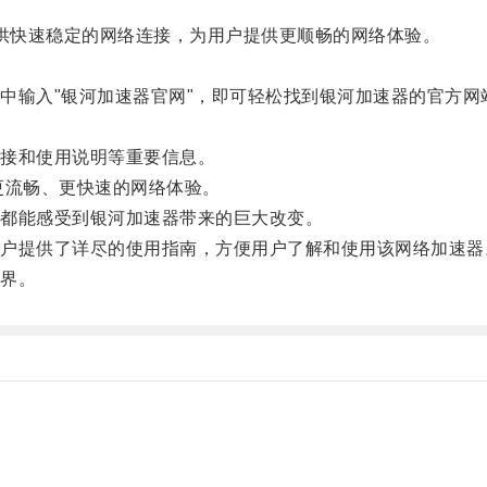
供快速稳定的网络连接，为用户提供更顺畅的网络体验。
输入"银河加速器官网"，即可轻松找到银河加速器的官方网
接和使用说明等重要信息。
流畅、更快速的网络体验。
都能感受到银河加速器带来的巨大改变。
提供了详尽的使用指南，方便用户了解和使用该网络加速器
界。