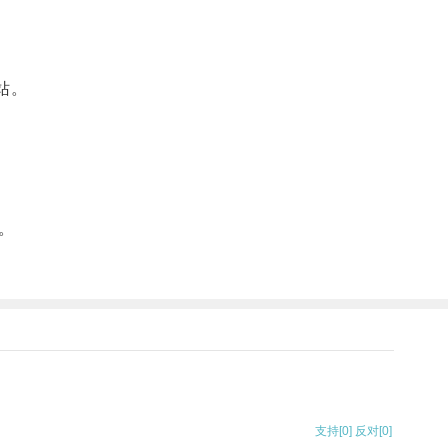
站。
。
支持
[0]
反对
[0]