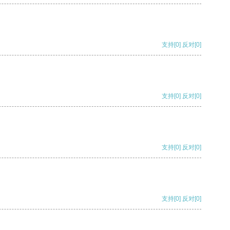
支持
[0]
反对
[0]
支持
[0]
反对
[0]
支持
[0]
反对
[0]
支持
[0]
反对
[0]