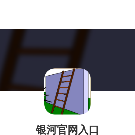
银河官网入口