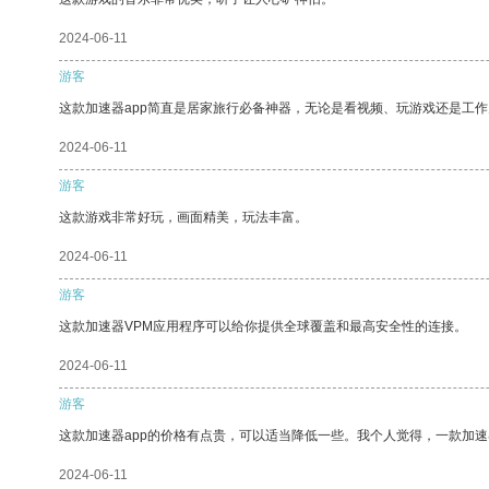
2024-06-11
游客
这款加速器app简直是居家旅行必备神器，无论是看视频、玩游戏还是工
2024-06-11
游客
这款游戏非常好玩，画面精美，玩法丰富。
2024-06-11
游客
这款加速器VPM应用程序可以给你提供全球覆盖和最高安全性的连接。
2024-06-11
游客
这款加速器app的价格有点贵，可以适当降低一些。我个人觉得，一款加速
2024-06-11