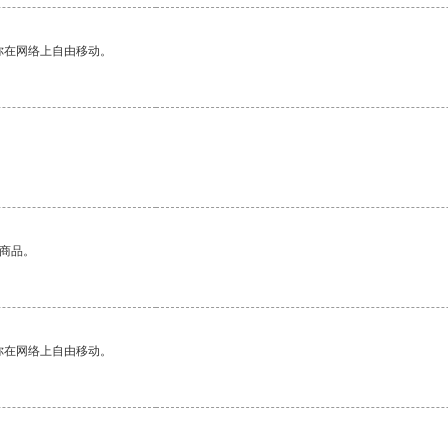
你在网络上自由移动。
的商品。
你在网络上自由移动。