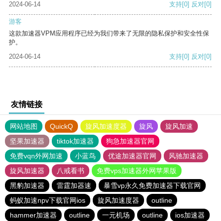
2024-06-14
支持
[0]
反对
[0]
游客
这款加速器VPM应用程序已经为我们带来了无限的隐私保护和安全性保
护。
2024-06-14
支持
[0]
反对
[0]
友情链接
网站地图
QuickQ
旋风加速度器
旋风
旋风加速
坚果加速器
tiktok加速器
狗急加速器官网
免费vqn外网加速
小蓝鸟
优途加速器官网
风驰加速器
旋风加速器
八戒看书
免费vps加速器外网苹果版
黑豹加速器
雷霆加器速
暴雪vp永久免费加速器下载官网
蚂蚁加速npv下载官网ios
旋风加速度器
outline
hammer加速器
outline
一元机场
outline
ios加速器