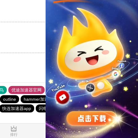
支持
[0]
反对
[0]
支持
[0]
反对
[0]
鸟
优途加速器官网
风驰加速器
旋风加速器
八戒看书
outline
hammer加速器
outline
一元机场
outline
快连加速器app
闪电猫加速器
旋风加速度器
0.045206s
排行
推荐