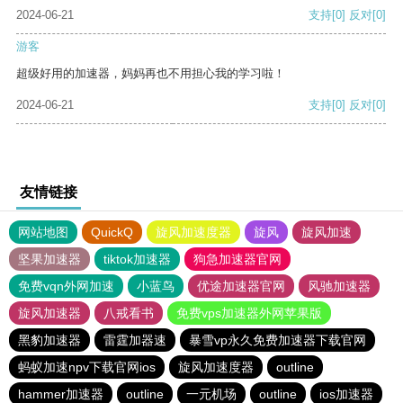
2024-06-21
支持
[0]
反对
[0]
游客
超级好用的加速器，妈妈再也不用担心我的学习啦！
2024-06-21
支持
[0]
反对
[0]
友情链接
网站地图
QuickQ
旋风加速度器
旋风
旋风加速
坚果加速器
tiktok加速器
狗急加速器官网
免费vqn外网加速
小蓝鸟
优途加速器官网
风驰加速器
旋风加速器
八戒看书
免费vps加速器外网苹果版
黑豹加速器
雷霆加器速
暴雪vp永久免费加速器下载官网
蚂蚁加速npv下载官网ios
旋风加速度器
outline
hammer加速器
outline
一元机场
outline
ios加速器