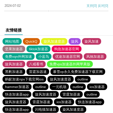
2024-07-02
支持
[0]
反对
[0]
友情链接
网站地图
QuickQ
旋风加速度器
旋风
旋风加速
坚果加速器
tiktok加速器
狗急加速器官网
免费vqn外网加速
小蓝鸟
优途加速器官网
风驰加速器
旋风加速器
八戒看书
免费vps加速器外网苹果版
黑豹加速器
雷霆加器速
暴雪vp永久免费加速器下载官网
蚂蚁加速npv下载官网ios
旋风加速度器
outline
hammer加速器
outline
一元机场
outline
ios加速器
快连加速器app
旋风加速度器
雷霆加器速
outline
旋风加速度器
雷霆加器速
ios加速器
快连加速器app
快连加速器app
闪电猫加速器
旋风加速度器