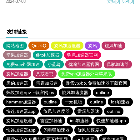
2024-07-03
支持
[0]
反对
[0]
友情链接
网站地图
QuickQ
旋风加速度器
旋风
旋风加速
坚果加速器
tiktok加速器
狗急加速器官网
免费vqn外网加速
小蓝鸟
优途加速器官网
风驰加速器
旋风加速器
八戒看书
免费vps加速器外网苹果版
黑豹加速器
雷霆加器速
暴雪vp永久免费加速器下载官网
蚂蚁加速npv下载官网ios
旋风加速度器
outline
hammer加速器
outline
一元机场
outline
ios加速器
快连加速器app
旋风加速度器
雷霆加器速
outline
旋风加速度器
雷霆加器速
ios加速器
快连加速器app
快连加速器app
闪电猫加速器
旋风加速度器
暴雪vp永久免费加速器下载官网
ios加速器
极光加速器