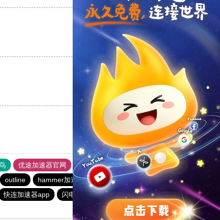
支持
[0]
反对
[0]
支持
[0]
反对
[0]
鸟
优途加速器官网
风驰加速器
旋风加速器
八戒看书
outline
hammer加速器
outline
一元机场
outline
快连加速器app
闪电猫加速器
旋风加速度器