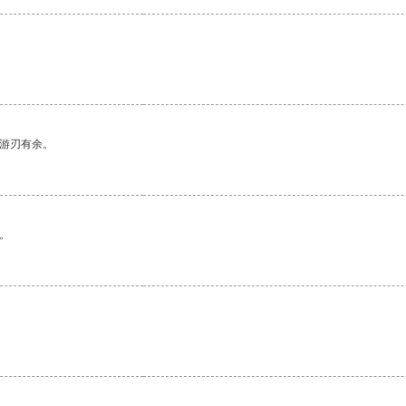
中游刃有余。
。