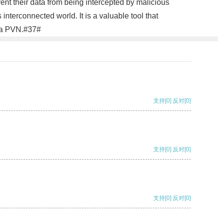
ent their data from being intercepted by malicious
interconnected world. It is a valuable tool that
th a PVN.#37#
支持
[0]
反对
[0]
支持
[0]
反对
[0]
支持
[0]
反对
[0]