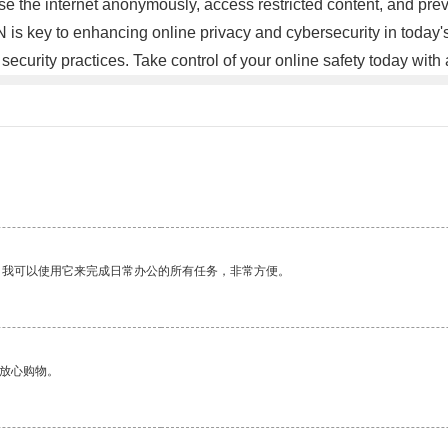
se the internet anonymously, access restricted content, and prev
 is key to enhancing online privacy and cybersecurity in today's 
 security practices. Take control of your online safety today wi
。我可以使用它来完成日常办公的所有任务，非常方便。
够放心购物。