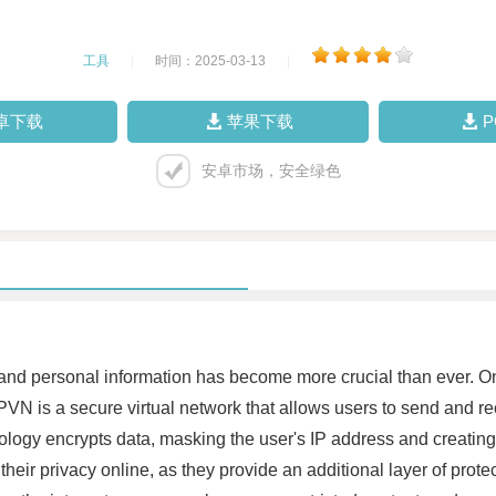
工具
|
时间：2025-03-13
|
卓下载
苹果下载
安卓市场，安全绿色
es and personal information has become more crucial than ever. O
VN is a secure virtual network that allows users to send and rec
ology encrypts data, masking the user's IP address and creating 
eir privacy online, as they provide an additional layer of protec