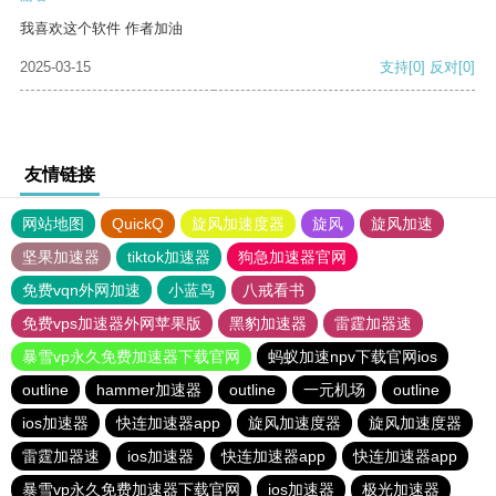
我喜欢这个软件 作者加油
2025-03-15
支持
[0]
反对
[0]
友情链接
网站地图
QuickQ
旋风加速度器
旋风
旋风加速
坚果加速器
tiktok加速器
狗急加速器官网
免费vqn外网加速
小蓝鸟
八戒看书
免费vps加速器外网苹果版
黑豹加速器
雷霆加器速
暴雪vp永久免费加速器下载官网
蚂蚁加速npv下载官网ios
outline
hammer加速器
outline
一元机场
outline
ios加速器
快连加速器app
旋风加速度器
旋风加速度器
雷霆加器速
ios加速器
快连加速器app
快连加速器app
暴雪vp永久免费加速器下载官网
ios加速器
极光加速器