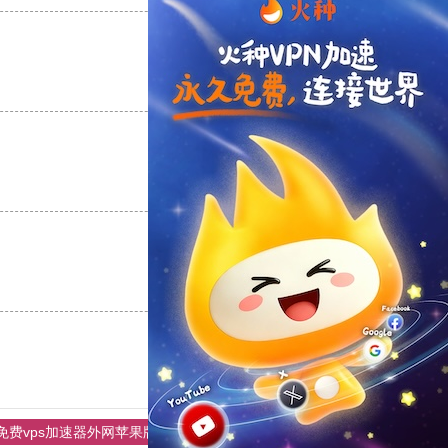
支持
[0]
反对
[0]
支持
[0]
反对
[0]
支持
[0]
反对
[0]
免费vps加速器外网苹果版
黑豹加速器
雷霆加器速