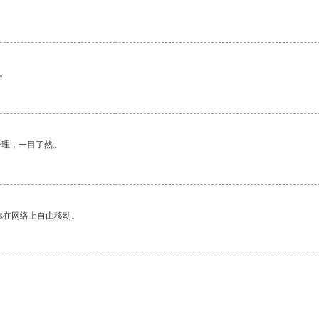
。
合理，一目了然。
你在网络上自由移动。
。