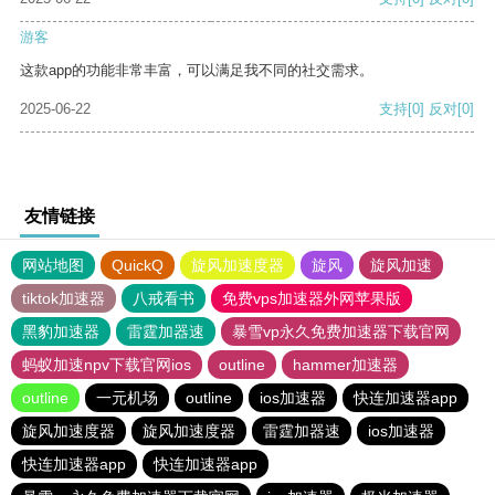
游客
这款app的功能非常丰富，可以满足我不同的社交需求。
2025-06-22
支持
[0]
反对
[0]
友情链接
网站地图
QuickQ
旋风加速度器
旋风
旋风加速
tiktok加速器
八戒看书
免费vps加速器外网苹果版
黑豹加速器
雷霆加器速
暴雪vp永久免费加速器下载官网
蚂蚁加速npv下载官网ios
outline
hammer加速器
outline
一元机场
outline
ios加速器
快连加速器app
旋风加速度器
旋风加速度器
雷霆加器速
ios加速器
快连加速器app
快连加速器app