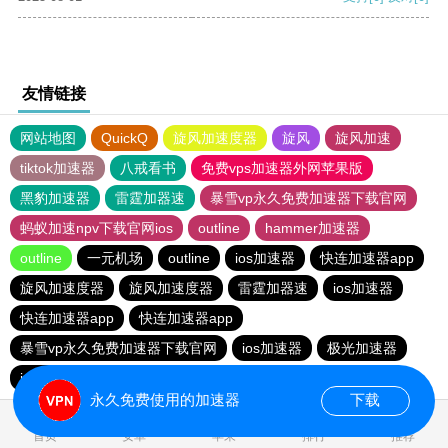
友情链接
网站地图
QuickQ
旋风加速度器
旋风
旋风加速
tiktok加速器
八戒看书
免费vps加速器外网苹果版
黑豹加速器
雷霆加器速
暴雪vp永久免费加速器下载官网
蚂蚁加速npv下载官网ios
outline
hammer加速器
outline
一元机场
outline
ios加速器
快连加速器app
旋风加速度器
旋风加速度器
雷霆加器速
ios加速器
快连加速器app
快连加速器app
暴雪vp永久免费加速器下载官网
ios加速器
极光加速器
ios加速器
快连加速器app
雷霆加器速
黑洞加速
永久免费使用的加速器
下载
0.042527s
首页
安卓
苹果
排行
推荐