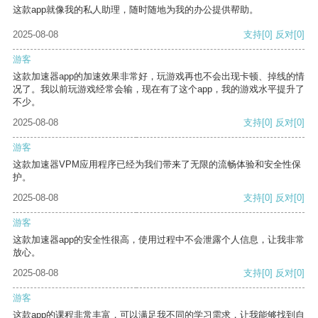
这款app就像我的私人助理，随时随地为我的办公提供帮助。
2025-08-08
支持
[0]
反对
[0]
游客
这款加速器app的加速效果非常好，玩游戏再也不会出现卡顿、掉线的情
况了。我以前玩游戏经常会输，现在有了这个app，我的游戏水平提升了
不少。
2025-08-08
支持
[0]
反对
[0]
游客
这款加速器VPM应用程序已经为我们带来了无限的流畅体验和安全性保
护。
2025-08-08
支持
[0]
反对
[0]
游客
这款加速器app的安全性很高，使用过程中不会泄露个人信息，让我非常
放心。
2025-08-08
支持
[0]
反对
[0]
游客
这款app的课程非常丰富，可以满足我不同的学习需求，让我能够找到自