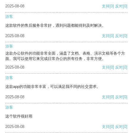
2025-08-08
支持
[0]
反对
[0]
游客
这款软件的售后服务非常好，遇到问题都能得到及时解决。
2025-08-08
支持
[0]
反对
[0]
游客
这款办公软件的功能非常全面，涵盖了文档、表格、演示文稿等各个方
面。我可以使用它来完成日常办公的所有任务，非常方便。
2025-08-08
支持
[0]
反对
[0]
游客
这款app的功能非常丰富，可以满足我不同的社交需求。
2025-08-08
支持
[0]
反对
[0]
游客
这个软件很好用
2025-08-08
支持
[0]
反对
[0]