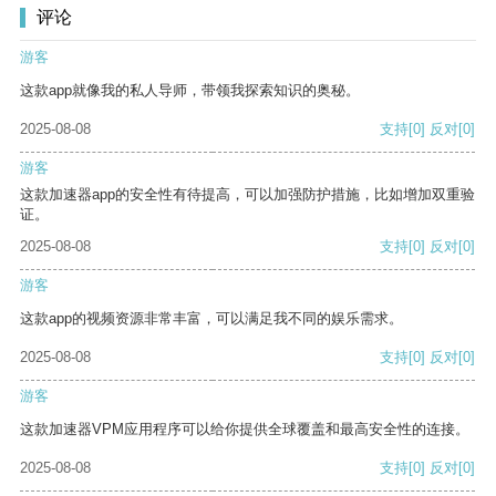
评论
游客
这款app就像我的私人导师，带领我探索知识的奥秘。
2025-08-08
支持
[0]
反对
[0]
游客
这款加速器app的安全性有待提高，可以加强防护措施，比如增加双重验
证。
2025-08-08
支持
[0]
反对
[0]
游客
这款app的视频资源非常丰富，可以满足我不同的娱乐需求。
2025-08-08
支持
[0]
反对
[0]
游客
这款加速器VPM应用程序可以给你提供全球覆盖和最高安全性的连接。
2025-08-08
支持
[0]
反对
[0]