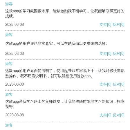
游客
这款app的学习氛围很浓厚，能够激励我不断学习，让我能够取得更好的
成绩。
2025-08-08
支持
[0]
反对
[0]
游客
这款app的用户评论非常真实，可以帮助我做出更准确的选择。
2025-08-08
支持
[0]
反对
[0]
游客
这款app的用户界面简洁明了，使用起来非常容易上手，让我能够快速熟
悉操作。我不用看说明书，就可以轻松使用这款app。
2025-08-08
支持
[0]
反对
[0]
游客
这款app是我学习路上的良师益友，让我能够随时随地学习新知识，拓宽
视野。
2025-08-08
支持
[0]
反对
[0]
游客