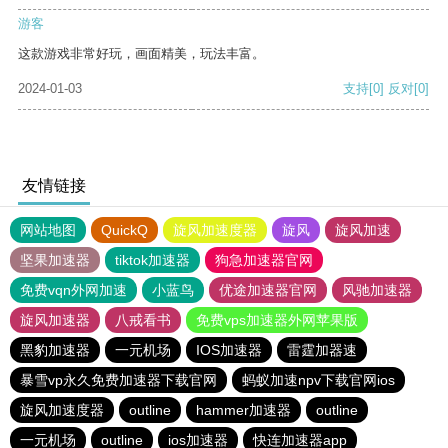
游客
这款游戏非常好玩，画面精美，玩法丰富。
2024-01-03
支持
[0]
反对
[0]
友情链接
网站地图
QuickQ
旋风加速度器
旋风
旋风加速
坚果加速器
tiktok加速器
狗急加速器官网
免费vqn外网加速
小蓝鸟
优途加速器官网
风驰加速器
旋风加速器
八戒看书
免费vps加速器外网苹果版
黑豹加速器
一元机场
IOS加速器
雷霆加器速
暴雪vp永久免费加速器下载官网
蚂蚁加速npv下载官网ios
旋风加速度器
outline
hammer加速器
outline
一元机场
outline
ios加速器
快连加速器app