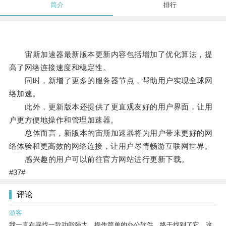
简介
排行
宙斯加速器最新版本更新内容包括增加了优化算法，提
高了网络连接速度和稳定性。
同时，新增了更多的服务器节点，帮助用户实现全球网
络加速。
此外，更新版本还提供了更直观友好的用户界面，让用
户更方便地操作和管理加速器。
总体而言，新版本的宙斯加速器将为用户带来更好的网
络体验和更高效的网络连接，让用户尽情畅游互联网世界。
感兴趣的用户可以前往官方网站进行更新下载。
#37#
评论
游客
我一直在寻找一款功能强大、操作简单的办公软件，终于找到了它。这