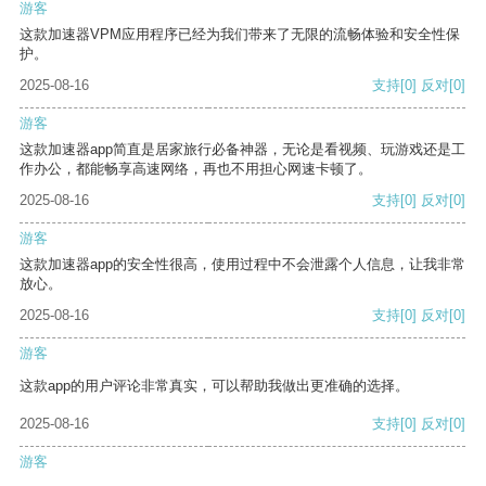
游客
这款加速器VPM应用程序已经为我们带来了无限的流畅体验和安全性保
护。
2025-08-16
支持
[0]
反对
[0]
游客
这款加速器app简直是居家旅行必备神器，无论是看视频、玩游戏还是工
作办公，都能畅享高速网络，再也不用担心网速卡顿了。
2025-08-16
支持
[0]
反对
[0]
游客
这款加速器app的安全性很高，使用过程中不会泄露个人信息，让我非常
放心。
2025-08-16
支持
[0]
反对
[0]
游客
这款app的用户评论非常真实，可以帮助我做出更准确的选择。
2025-08-16
支持
[0]
反对
[0]
游客