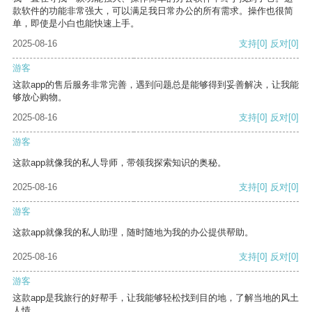
款软件的功能非常强大，可以满足我日常办公的所有需求。操作也很简
单，即使是小白也能快速上手。
2025-08-16
支持
[0]
反对
[0]
游客
这款app的售后服务非常完善，遇到问题总是能够得到妥善解决，让我能
够放心购物。
2025-08-16
支持
[0]
反对
[0]
游客
这款app就像我的私人导师，带领我探索知识的奥秘。
2025-08-16
支持
[0]
反对
[0]
游客
这款app就像我的私人助理，随时随地为我的办公提供帮助。
2025-08-16
支持
[0]
反对
[0]
游客
这款app是我旅行的好帮手，让我能够轻松找到目的地，了解当地的风土
人情。