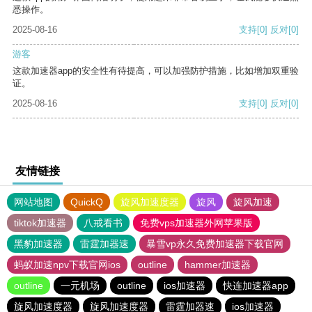
悉操作。
2025-08-16
支持
[0]
反对
[0]
游客
这款加速器app的安全性有待提高，可以加强防护措施，比如增加双重验
证。
2025-08-16
支持
[0]
反对
[0]
友情链接
网站地图
QuickQ
旋风加速度器
旋风
旋风加速
tiktok加速器
八戒看书
免费vps加速器外网苹果版
黑豹加速器
雷霆加器速
暴雪vp永久免费加速器下载官网
蚂蚁加速npv下载官网ios
outline
hammer加速器
outline
一元机场
outline
ios加速器
快连加速器app
旋风加速度器
旋风加速度器
雷霆加器速
ios加速器