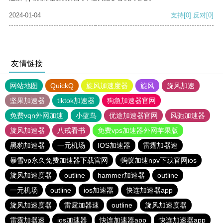
2024-01-04
支持
[0]
反对
[0]
友情链接
网站地图
QuickQ
旋风加速度器
旋风
旋风加速
坚果加速器
tiktok加速器
狗急加速器官网
免费vqn外网加速
小蓝鸟
优途加速器官网
风驰加速器
旋风加速器
八戒看书
免费vps加速器外网苹果版
黑豹加速器
一元机场
IOS加速器
雷霆加器速
暴雪vp永久免费加速器下载官网
蚂蚁加速npv下载官网ios
旋风加速度器
outline
hammer加速器
outline
一元机场
outline
ios加速器
快连加速器app
旋风加速度器
雷霆加器速
outline
旋风加速度器
雷霆加器速
ios加速器
快连加速器app
快连加速器app