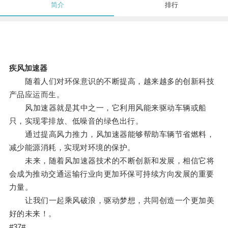
简介
排行
疾风加速器
随着人们对环保意识的不断提高，越来越多的创新科技
产品应运而生。
风加速器就是其中之一，它利用风能来驱动车辆或船
只，实现零排放、低噪音的绿色出行。
通过提高风力推力，风加速器能够帮助车辆节省燃料，
减少能源消耗，实现对环境的保护。
未来，随着风加速器技术的不断创新和发展，相信它将
会成为推动交通运输行业向更加环保可持续方向发展的重要
力量。
让我们一起乘风破浪，驱动梦想，共同创造一个更加美
好的未来！。
#37#