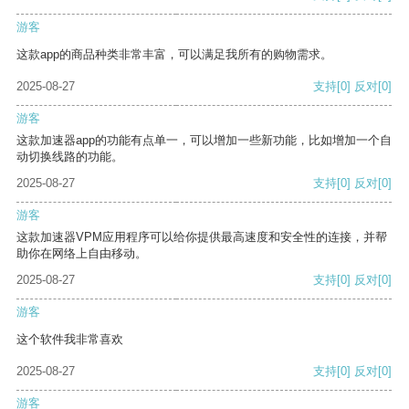
游客
这款app的商品种类非常丰富，可以满足我所有的购物需求。
2025-08-27
支持
[0]
反对
[0]
游客
这款加速器app的功能有点单一，可以增加一些新功能，比如增加一个自
动切换线路的功能。
2025-08-27
支持
[0]
反对
[0]
游客
这款加速器VPM应用程序可以给你提供最高速度和安全性的连接，并帮
助你在网络上自由移动。
2025-08-27
支持
[0]
反对
[0]
游客
这个软件我非常喜欢
2025-08-27
支持
[0]
反对
[0]
游客