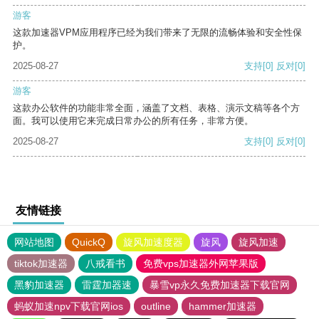
游客
这款加速器VPM应用程序已经为我们带来了无限的流畅体验和安全性保
护。
2025-08-27
支持
[0]
反对
[0]
游客
这款办公软件的功能非常全面，涵盖了文档、表格、演示文稿等各个方
面。我可以使用它来完成日常办公的所有任务，非常方便。
2025-08-27
支持
[0]
反对
[0]
友情链接
网站地图
QuickQ
旋风加速度器
旋风
旋风加速
tiktok加速器
八戒看书
免费vps加速器外网苹果版
黑豹加速器
雷霆加器速
暴雪vp永久免费加速器下载官网
蚂蚁加速npv下载官网ios
outline
hammer加速器