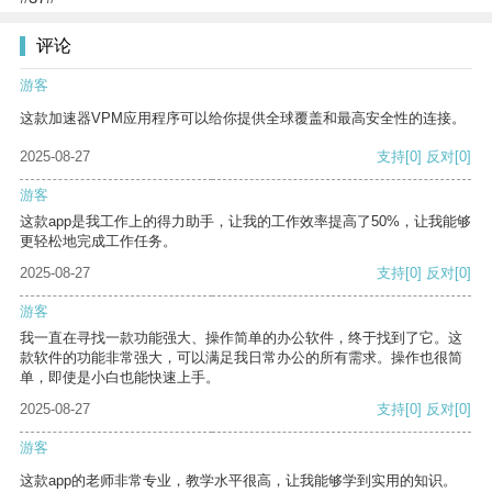
评论
游客
这款加速器VPM应用程序可以给你提供全球覆盖和最高安全性的连接。
2025-08-27
支持
[0]
反对
[0]
游客
这款app是我工作上的得力助手，让我的工作效率提高了50%，让我能够
更轻松地完成工作任务。
2025-08-27
支持
[0]
反对
[0]
游客
我一直在寻找一款功能强大、操作简单的办公软件，终于找到了它。这
款软件的功能非常强大，可以满足我日常办公的所有需求。操作也很简
单，即使是小白也能快速上手。
2025-08-27
支持
[0]
反对
[0]
游客
这款app的老师非常专业，教学水平很高，让我能够学到实用的知识。