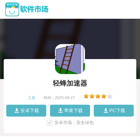
轻蜂加速器
工具
|
时间：2025-08-27
|
安卓下载
苹果下载
PC下载
安卓市场，安全绿色