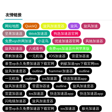
友情链接
网站地图
QuickQ
旋风加速度器
旋风
旋风加速
坚果加速器
tiktok加速器
狗急加速器官网
免费vqn外网加速
小蓝鸟
优途加速器官网
风驰加速器
旋风加速器
八戒看书
免费vps加速器外网苹果版
黑豹加速器
一元机场
IOS加速器
雷霆加器速
暴雪vp永久免费加速器下载官网
蚂蚁加速npv下载官网ios
旋风加速度器
outline
hammer加速器
outline
一元机场
outline
ios加速器
快连加速器app
旋风加速度器
雷霆加器速
outline
旋风加速度器
雷霆加器速
ios加速器
快连加速器app
快连加速器app
闪电猫加速器
旋风加速度器
暴雪vp永久免费加速器下载官网
ios加速器
极光加速器