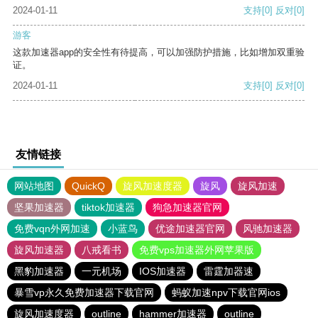
2024-01-11
支持
[0]
反对
[0]
游客
这款加速器app的安全性有待提高，可以加强防护措施，比如增加双重验
证。
2024-01-11
支持
[0]
反对
[0]
友情链接
网站地图
QuickQ
旋风加速度器
旋风
旋风加速
坚果加速器
tiktok加速器
狗急加速器官网
免费vqn外网加速
小蓝鸟
优途加速器官网
风驰加速器
旋风加速器
八戒看书
免费vps加速器外网苹果版
黑豹加速器
一元机场
IOS加速器
雷霆加器速
暴雪vp永久免费加速器下载官网
蚂蚁加速npv下载官网ios
旋风加速度器
outline
hammer加速器
outline