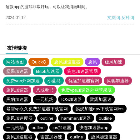
这款app的游戏非常好玩，可以让我消磨时间。
2024-01-12
支持
[0]
反对
[0]
友情链接
网站地图
QuickQ
旋风加速度器
旋风
旋风加速
坚果加速器
tiktok加速器
狗急加速器官网
免费vqn外网加速
小蓝鸟
优途加速器官网
风驰加速器
旋风加速器
八戒看书
免费vps加速器外网苹果版
黑豹加速器
一元机场
IOS加速器
雷霆加器速
暴雪vp永久免费加速器下载官网
蚂蚁加速npv下载官网ios
旋风加速度器
outline
hammer加速器
outline
一元机场
outline
ios加速器
快连加速器app
旋风加速度器
雷霆加器速
outline
旋风加速度器