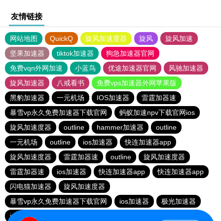
友情链接
网站地图
QuickQ
旋风加速度器
旋风
旋风加速
坚果加速器
tiktok加速器
狗急加速器官网
免费vqn外网加速
小蓝鸟
优途加速器官网
风驰加速器
旋风加速器
八戒看书
免费vps加速器外网苹果版
黑豹加速器
一元机场
IOS加速器
雷霆加器速
暴雪vp永久免费加速器下载官网
蚂蚁加速npv下载官网ios
旋风加速度器
outline
hammer加速器
outline
一元机场
outline
ios加速器
快连加速器app
旋风加速度器
雷霆加器速
outline
旋风加速度器
雷霆加器速
ios加速器
快连加速器app
快连加速器app
闪电猫加速器
旋风加速度器
暴雪vp永久免费加速器下载官网
ios加速器
极光加速器
ios加速器
快连加速器app
雷霆加器速
黑洞加速