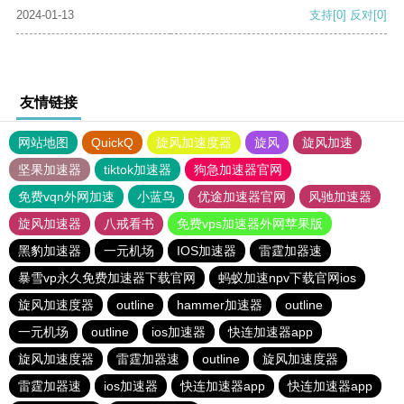
2024-01-13
支持
[0]
反对
[0]
友情链接
网站地图
QuickQ
旋风加速度器
旋风
旋风加速
坚果加速器
tiktok加速器
狗急加速器官网
免费vqn外网加速
小蓝鸟
优途加速器官网
风驰加速器
旋风加速器
八戒看书
免费vps加速器外网苹果版
黑豹加速器
一元机场
IOS加速器
雷霆加器速
暴雪vp永久免费加速器下载官网
蚂蚁加速npv下载官网ios
旋风加速度器
outline
hammer加速器
outline
一元机场
outline
ios加速器
快连加速器app
旋风加速度器
雷霆加器速
outline
旋风加速度器
雷霆加器速
ios加速器
快连加速器app
快连加速器app