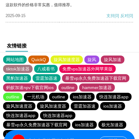
这款软件的价格非常实惠，值得推荐。
2025-09-15
支持
[0]
反对
[0]
友情链接
网站地图
QuickQ
旋风加速度器
旋风
旋风加速
tiktok加速器
八戒看书
免费vps加速器外网苹果版
黑豹加速器
雷霆加器速
暴雪vp永久免费加速器下载官网
蚂蚁加速npv下载官网ios
outline
hammer加速器
outline
一元机场
outline
ios加速器
快连加速器app
旋风加速度器
旋风加速度器
雷霆加器速
ios加速器
快连加速器app
快连加速器app
暴雪vp永久免费加速器下载官网
ios加速器
极光加速器
ios加速器
快连加速器app
雷霆加器速
黑洞加速