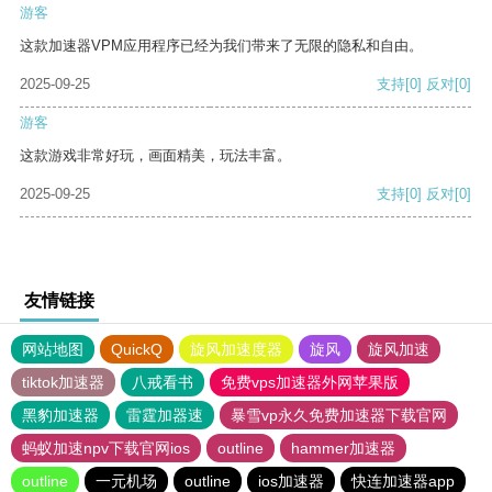
游客
这款加速器VPM应用程序已经为我们带来了无限的隐私和自由。
2025-09-25
支持
[0]
反对
[0]
游客
这款游戏非常好玩，画面精美，玩法丰富。
2025-09-25
支持
[0]
反对
[0]
友情链接
网站地图
QuickQ
旋风加速度器
旋风
旋风加速
tiktok加速器
八戒看书
免费vps加速器外网苹果版
黑豹加速器
雷霆加器速
暴雪vp永久免费加速器下载官网
蚂蚁加速npv下载官网ios
outline
hammer加速器
outline
一元机场
outline
ios加速器
快连加速器app