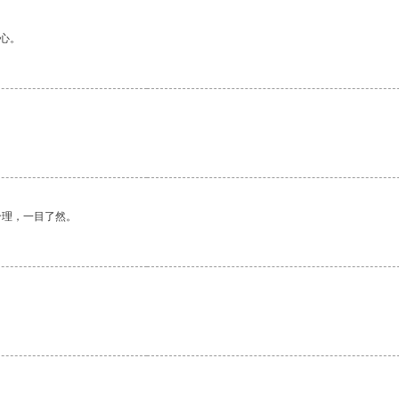
心。
合理，一目了然。