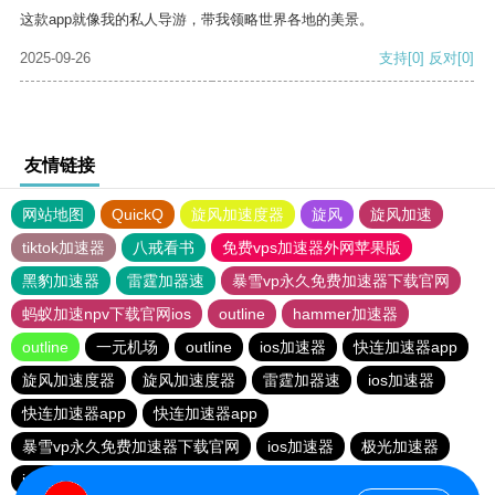
这款app就像我的私人导游，带我领略世界各地的美景。
2025-09-26
支持
[0]
反对
[0]
友情链接
网站地图
QuickQ
旋风加速度器
旋风
旋风加速
tiktok加速器
八戒看书
免费vps加速器外网苹果版
黑豹加速器
雷霆加器速
暴雪vp永久免费加速器下载官网
蚂蚁加速npv下载官网ios
outline
hammer加速器
outline
一元机场
outline
ios加速器
快连加速器app
旋风加速度器
旋风加速度器
雷霆加器速
ios加速器
快连加速器app
快连加速器app
暴雪vp永久免费加速器下载官网
ios加速器
极光加速器
ios加速器
快连加速器app
雷霆加器速
黑洞加速