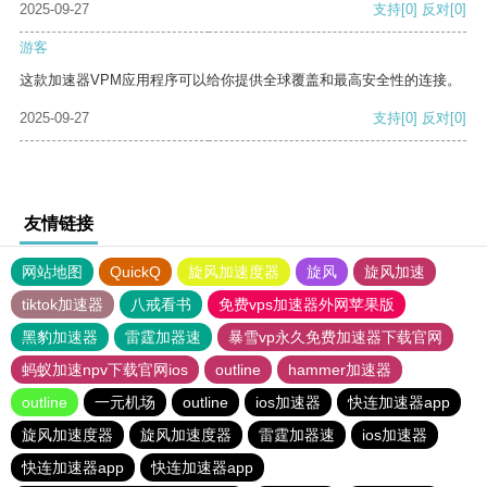
2025-09-27
支持
[0]
反对
[0]
游客
这款加速器VPM应用程序可以给你提供全球覆盖和最高安全性的连接。
2025-09-27
支持
[0]
反对
[0]
友情链接
网站地图
QuickQ
旋风加速度器
旋风
旋风加速
tiktok加速器
八戒看书
免费vps加速器外网苹果版
黑豹加速器
雷霆加器速
暴雪vp永久免费加速器下载官网
蚂蚁加速npv下载官网ios
outline
hammer加速器
outline
一元机场
outline
ios加速器
快连加速器app
旋风加速度器
旋风加速度器
雷霆加器速
ios加速器
快连加速器app
快连加速器app