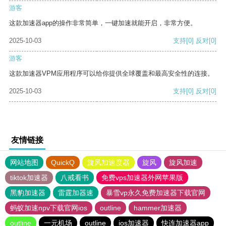
游客
这款加速器app的操作非常简单，一键加速就能开启，非常方便。
2025-10-03
支持
[0]
反对
[0]
游客
这款加速器VPM应用程序可以给你提供全球覆盖和最高安全性的连接。
2025-10-03
支持
[0]
反对
[0]
友情链接
网站地图
QuickQ
旋风加速度器
旋风
旋风加速
tiktok加速器
八戒看书
免费vps加速器外网苹果版
黑豹加速器
雷霆加器速
暴雪vp永久免费加速器下载官网
蚂蚁加速npv下载官网ios
outline
hammer加速器
outline
一元机场
outline
ios加速器
快连加速器app