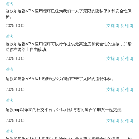
游客
这款加速器VPM应用程序已经为我们带来了无限的隐私保护和安全性保
护。
2025-10-03
支持
[0]
反对
[0]
游客
这款加速器VPM应用程序可以给你提供最高速度和安全性的连接，并帮
助你在网络上自由移动。
2025-10-03
支持
[0]
反对
[0]
游客
这款加速器VPM应用程序已经为我们带来了无限的流畅体验。
2025-10-03
支持
[0]
反对
[0]
游客
这款app就像我的社交平台，让我能够与志同道合的朋友一起交流。
2025-10-03
支持
[0]
反对
[0]
游客
这款加速器VPM应用程序可以给你提供最高速度和安全性的连接，并帮